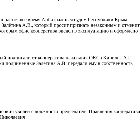
то в настоящее время Арбитражным судом Республики Крым
 Залётина А.В., который просит признать незаконным и отменит
, которым офис кооператива введен в эксплуатацию и оформлено
орый подписали от кооператива начальник ОКСа Киричек А.Г.
ки подчиненные Залётина А.В. передали ему в собственность
исович уволен с должности председателя Правления кооператива
 Николаевич.