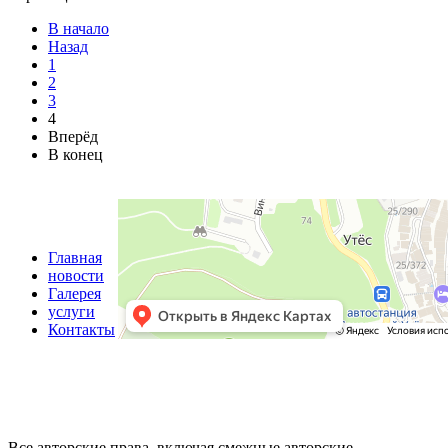
В начало
Назад
1
2
3
4
Вперёд
В конец
Главная
новости
Галерея
услуги
Контакты
Все авторские права, включая смежные авторские,