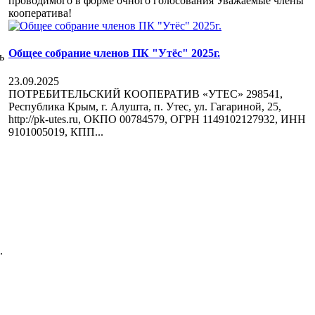
проводимого в форме очного голосования Уважаемые члены
кооператива!
Общее собрание членов ПК "Утёс" 2025г.
ь
23.09.2025
ПОТРЕБИТЕЛЬСКИЙ КООПЕРАТИВ «УТЕС» 298541,
Республика Крым, г. Алушта, п. Утес, ул. Гагариной, 25,
http://pk-utes.ru, ОКПО 00784579, ОГРН 1149102127932, ИНН
9101005019, КПП...
.