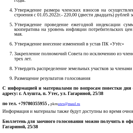
годы.
Утверждение размера членских взносов на осуществле
строения с 01.05.2022г.- 220,00 (двести двадцать) рублей з
Утверждение проведение ежегодной индексации сумм
кооператива на уровень инфляции потребительских це
мая.
Утверждение внесение изменений в устав ПК «Утёс»
Закрепление полномочий Совета по исключению из члено
трех лет.
Утвердить распределение земельных участков за членам
Размещение результатов голосования
С информацией и материалами по вопросам повестки дня 
адресу: г. Алушта, п. Утес, ул. Гагариной, 25/38
по тел. +79780355955 ,
pk
rn
utes@maul.ru
Информация и материалы также будут доступны во время очног
Бюллетень для заочного голосования можно получить в офисе
Гагариной, 25/38