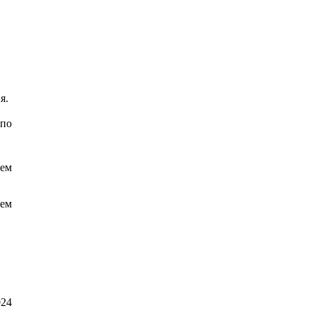
я.
 по
тем
ием
024