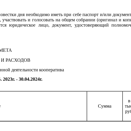
овестки дня необходимо иметь при себе паспорт и/или
докумен
 участвовать и голосовать на общем собрании (оригинал и ко
яется юридическое лицо, документ, удостоверяющий полномо
МЕТА
 И РАСХОДОВ
енной деятельности кооператива
 2023г. - 30.04.2024г.
в
е
Сумма
ты
ру