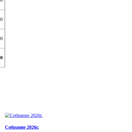
00
00
00
00
Собрание 2026г.